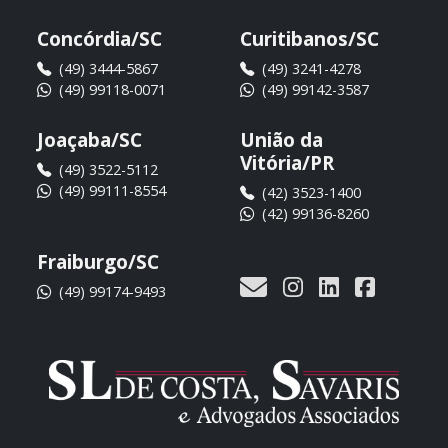
Concórdia/SC
Curitibanos/SC
(49) 3444-5867
(49) 3241-4278
(49) 99118-0071
(49) 99142-3587
Joaçaba/SC
União da
Vitória/PR
(49) 3522-5112
(49) 99111-8554
(42) 3523-1400
(42) 99136-8260
Fraiburgo/SC
(49) 99174-9493