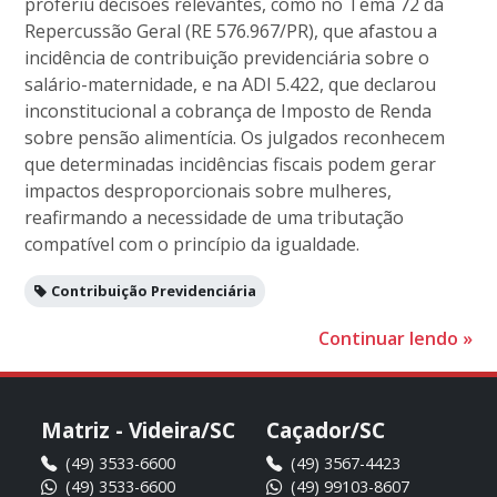
proferiu decisões relevantes, como no Tema 72 da
Repercussão Geral (RE 576.967/PR), que afastou a
incidência de contribuição previdenciária sobre o
salário-maternidade, e na ADI 5.422, que declarou
inconstitucional a cobrança de Imposto de Renda
sobre pensão alimentícia. Os julgados reconhecem
que determinadas incidências fiscais podem gerar
impactos desproporcionais sobre mulheres,
reafirmando a necessidade de uma tributação
compatível com o princípio da igualdade.
Contribuição Previdenciária
Continuar lendo
»
Matriz - Videira/SC
Caçador/SC
(49) 3533-6600
(49) 3567-4423
(49) 3533-6600
(49) 99103-8607