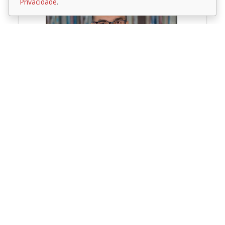
Privacidade
.
OAB/SC 15.151
OAB/PR 59.940
Matriz
Videira/SC
Previdenciário