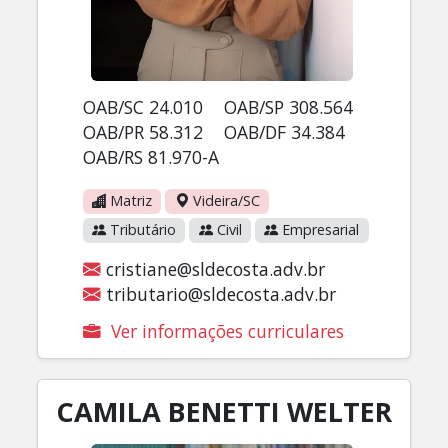
OAB/SC 24.010
OAB/SP 308.564
OAB/PR 58.312
OAB/DF 34.384
OAB/RS 81.970-A
Matriz
Videira/SC
Tributário
Civil
Empresarial
cristiane@sldecosta.adv.br
tributario@sldecosta.adv.br
Ver informações curriculares
CAMILA BENETTI WELTER