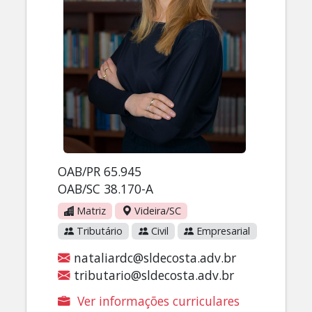
OAB/PR 65.945
OAB/SC 38.170-A
Matriz
Videira/SC
Tributário
Civil
Empresarial
nataliardc@sldecosta.adv.br
tributario@sldecosta.adv.br
Ver informações curriculares