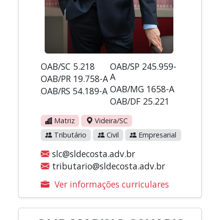
OAB/SC 5.218
OAB/SP 245.959-
A
OAB/PR 19.758-A
OAB/MG 1658-A
OAB/RS 54.189-A
OAB/DF 25.221
Matriz
Videira/SC
Tributário
Civil
Empresarial
slc@sldecosta.adv.br
tributario@sldecosta.adv.br
Ver informações curriculares