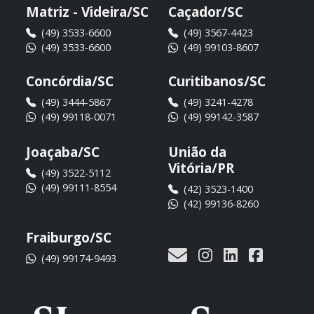
Matriz - Videira/SC
Caçador/SC
(49) 3533-6600
(49) 3567-4423
(49) 3533-6600
(49) 99103-8607
Concórdia/SC
Curitibanos/SC
(49) 3444-5867
(49) 3241-4278
(49) 99118-0071
(49) 99142-3587
Joaçaba/SC
União da
Vitória/PR
(49) 3522-5112
(49) 99111-8554
(42) 3523-1400
(42) 99136-8260
Fraiburgo/SC
(49) 99174-9493