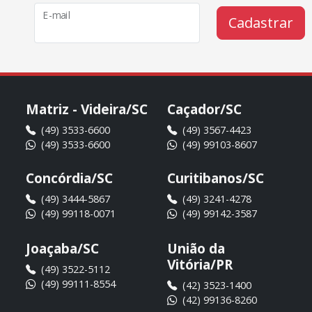
E-mail
Cadastrar
Matriz - Videira/SC
Caçador/SC
(49) 3533-6600
(49) 3567-4423
(49) 3533-6600
(49) 99103-8607
Concórdia/SC
Curitibanos/SC
(49) 3444-5867
(49) 3241-4278
(49) 99118-0071
(49) 99142-3587
Joaçaba/SC
União da
Vitória/PR
(49) 3522-5112
(49) 99111-8554
(42) 3523-1400
(42) 99136-8260