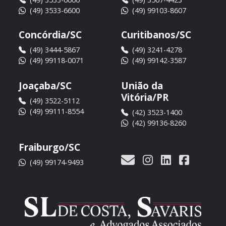
(49) 3533-6600
(49) 99103-8607
Concórdia/SC
Curitibanos/SC
(49) 3444-5867
(49) 3241-4278
(49) 99118-0071
(49) 99142-3587
Joaçaba/SC
União da
Vitória/PR
(49) 3522-5112
(49) 99111-8554
(42) 3523-1400
(42) 99136-8260
Fraiburgo/SC
(49) 99174-9493