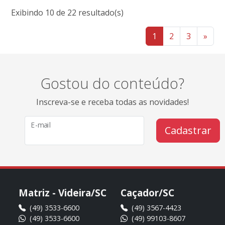
Exibindo 10 de 22 resultado(s)
1
2
3
»
Gostou do conteúdo?
Inscreva-se e receba todas as novidades!
E-mail
Cadastrar
Matriz - Videira/SC
Caçador/SC
(49) 3533-6600
(49) 3567-4423
(49) 3533-6600
(49) 99103-8607