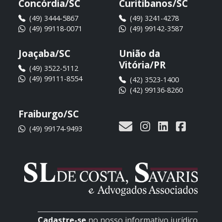
Concórdia/SC
Curitibanos/SC
(49) 3444-5867
(49) 3241-4278
(49) 99118-0071
(49) 99142-3587
Joaçaba/SC
União da
Vitória/PR
(49) 3522-5112
(49) 99111-8554
(42) 3523-1400
(42) 99136-8260
Fraiburgo/SC
(49) 99174-9493
Cadastre-se
no nosso informativo jurídico