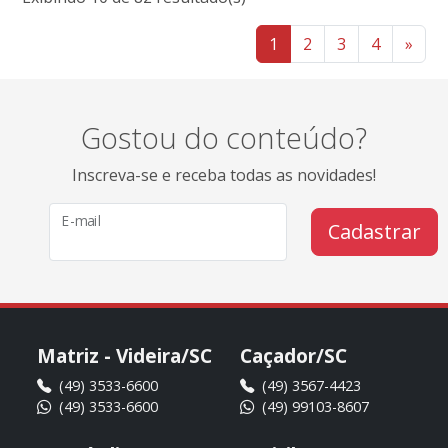
1
2
3
4
»
Gostou do conteúdo?
Inscreva-se e receba todas as novidades!
E-mail
Cadastrar
Matriz - Videira/SC
Caçador/SC
(49) 3533-6600
(49) 3567-4423
(49) 3533-6600
(49) 99103-8607