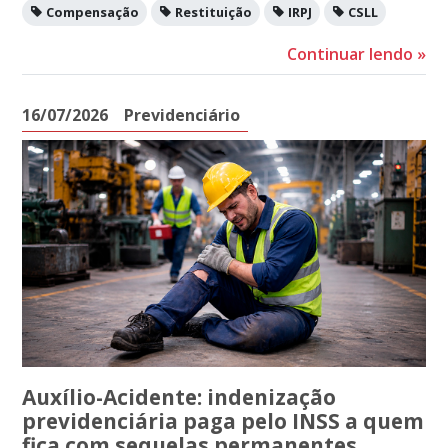
Compensação
Restituição
IRPJ
CSLL
Continuar lendo
»
16/07/2026
Previdenciário
Auxílio-Acidente: indenização
previdenciária paga pelo INSS a quem
fica com sequelas permanentes