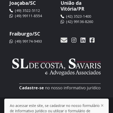
Joaçaba/SC
União da
Vitória/PR
(49) 3522-5112
(49) 99111-8554
(42) 3523-1400
(42) 99136-8260
Fraiburgo/SC
(49) 99174-9493
Cadastre-se
no nosso informativo jurídico
© 2026 SL de Costa, Savaris e Advogados
Ao acessar este site, se cadastrar no nosso formulário
Associados
de Informativo Jurídico ou utilizar o formulário de