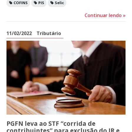
COFINS
PIS
Selic
Continuar lendo
»
11/02/2022
Tributário
PGFN leva ao STF “corrida de
contribuintes” para exclusão do IR e