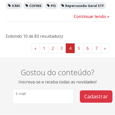
ICMS
COFINS
PIS
Repercussão Geral STF
Continuar lendo
»
Exibindo 10 de 83 resultado(s)
«
1
2
3
4
5
6
7
»
Gostou do conteúdo?
Inscreva-se e receba todas as novidades!
E-mail
Cadastrar