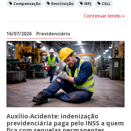
Compensação
Restituição
IRPJ
CSLL
Continuar lendo
»
16/07/2026
Previdenciário
Auxílio-Acidente: indenização
previdenciária paga pelo INSS a quem
fica com sequelas permanentes