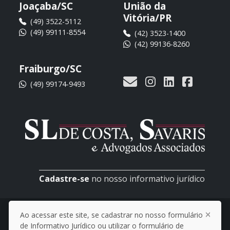
Joaçaba/SC
União da
Vitória/PR
(49) 3522-5112
(49) 99111-8554
(42) 3523-1400
(42) 99136-8260
Fraiburgo/SC
(49) 99174-9493
Cadastre-se
no nosso informativo jurídico
© 2026 SL de Costa, Savaris e Advogados
Ao acessar este site, se cadastrar no nosso formulário
Associados
de Informativo Jurídico ou utilizar o formulário de